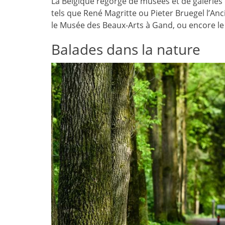
La Belgique regorge de musées et de galeries
tels que René Magritte ou Pieter Bruegel l’Anc
le Musée des Beaux-Arts à Gand, ou encore l
Balades dans la nature