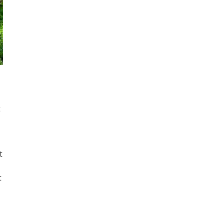
t
t
t