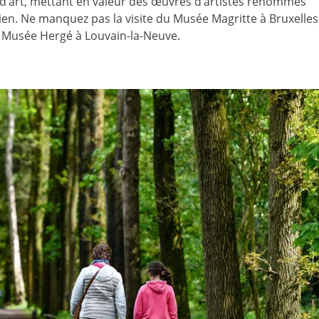
 d’art, mettant en valeur des œuvres d’artistes renommés
ien. Ne manquez pas la visite du Musée Magritte à Bruxelles
e Musée Hergé à Louvain-la-Neuve.