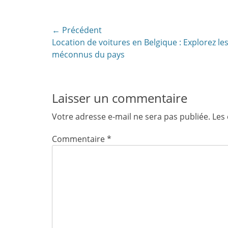
Navigation
← Précédent
Article
Location de voitures en Belgique : Explorez le
de
précédent:
méconnus du pays
l’article
Laisser un commentaire
Votre adresse e-mail ne sera pas publiée.
Les
Commentaire
*