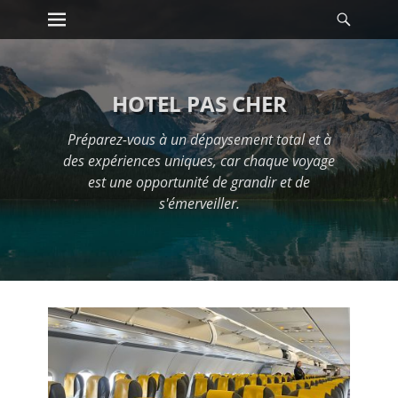
Premier menu
Reche
Passer
au
contenu
HOTEL PAS CHER
Préparez-vous à un dépaysement total et à
des expériences uniques, car chaque voyage
est une opportunité de grandir et de
s'émerveiller.