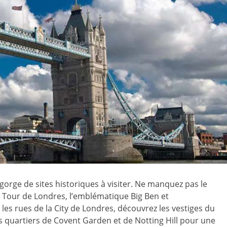
gorge de sites historiques à visiter. Ne manquez pas le
 Tour de Londres, l’emblématique Big Ben et
les rues de la City de Londres, découvrez les vestiges du
es quartiers de Covent Garden et de Notting Hill pour une