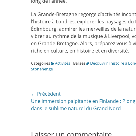
long de l’année.
La Grande-Bretagne regorge d’activités incont
l’histoire à Londres, explorer les paysages du
Édimbourg, admirer les merveilles de la natu
vibrer au rythme de la musique à Liverpool, v
en Grande-Bretagne. Alors, préparez-vous à v
riche en culture, en histoire et en diversité.
Categories
Activités
Balises
Découvrir l'histoire à Lon
Stonehenge
Navigation
← Précédent
Article
Une immersion palpitante en Finlande : Plon
de
précédent:
dans le sublime naturel du Grand Nord
l’article
Laisser un commentaire