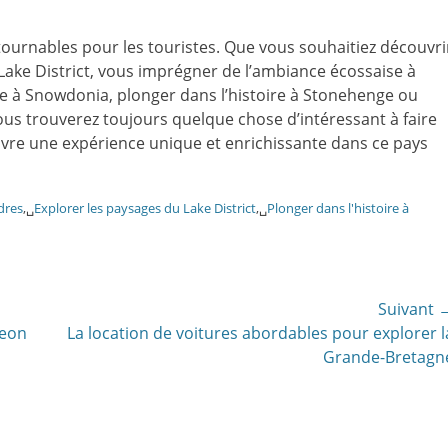
ournables pour les touristes. Que vous souhaitiez découvri
 Lake District, vous imprégner de l’ambiance écossaise à
re à Snowdonia, plonger dans l’histoire à Stonehenge ou
ous trouverez toujours quelque chose d’intéressant à faire
ivre une expérience unique et enrichissante dans ce pays
dres
,␣
Explorer les paysages du Lake District
,␣
Plonger dans l'histoire à
Suivant 
Article
geon
La location de voitures abordables pour explorer l
suivant:
Grande-Bretagn