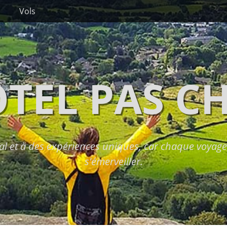
Vols
TEL PAS C
l et à des expériences uniques, car chaque voyage 
s'émerveiller.