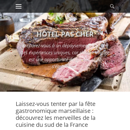
Premier menu
Reche
Passer
au
contenu
HOTEL PAS CHER
Préparez-vous à un dépaysement total et à
des expériences uniques, car chaque voyage
est une opportunité de grandir et de
s'émerveiller.
Laissez-vous tenter par la fête
gastronomique marseillaise :
découvrez les merveilles de la
cuisine du sud de la France