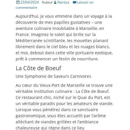
Posté
23/04/2024
Auteur
Nartiza
Laisser un
le
commentaire
Aujourd’hui, je vous emmène dans un voyage à la
découverte de mes papilles gustatives – une
aventure culinaire inoubliable à Marseille, en
France. Imaginez le soleil qui brille sur la
Méditerranée scintillante, les mouettes planant
librement dans le ciel bleu et les nuages blancs,
et moi, debout dans cette ville portuaire exotique,
prêt à commencer un festin de nourriture.
La Côte de Boeuf
Une Symphonie de Saveurs Carnivores
Au cœur du Vieux-Port de Marseille se trouve une
véritable institution culinaire : La Côte de Boeuf.
Ce restaurant chic, niché sur le Quai du Port, est
un véritable paradis pour les amateurs de viande.
Lorsque vous pénétrez dans ce sanctuaire
gastronomique, vous êtes accueilli par l’arôme
alléchant de viandes grillées et l’ambiance
chaleureuse qui règne dans ce lieu