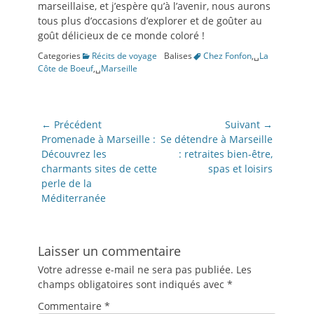
marseillaise, et j’espère qu’à l’avenir, nous aurons
tous plus d’occasions d’explorer et de goûter au
goût délicieux de ce monde coloré !
Categories
Récits de voyage
Balises
Chez Fonfon
,␣
La
Côte de Boeuf
,␣
Marseille
Navigation
← Précédent
Suivant →
de
Article
Article
Promenade à Marseille :
Se détendre à Marseille
précédent:
suivant:
Découvrez les
: retraites bien-être,
l’article
charmants sites de cette
spas et loisirs
perle de la
Méditerranée
Laisser un commentaire
Votre adresse e-mail ne sera pas publiée.
Les
champs obligatoires sont indiqués avec
*
Commentaire
*