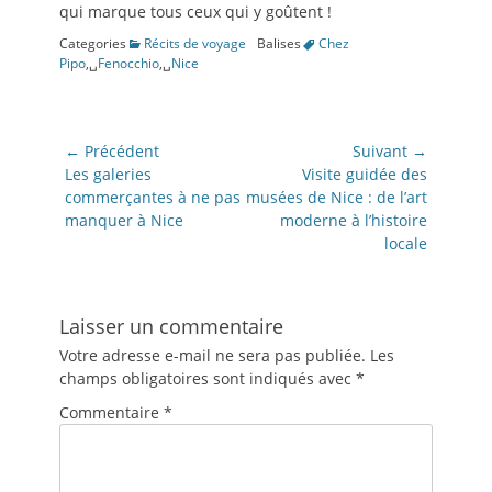
qui marque tous ceux qui y goûtent !
Categories
Récits de voyage
Balises
Chez
Pipo
,␣
Fenocchio
,␣
Nice
Navigation
← Précédent
Suivant →
de
Article
Article
Les galeries
Visite guidée des
précédent:
suivant:
commerçantes à ne pas
musées de Nice : de l’art
l’article
manquer à Nice
moderne à l’histoire
locale
Laisser un commentaire
Votre adresse e-mail ne sera pas publiée.
Les
champs obligatoires sont indiqués avec
*
Commentaire
*