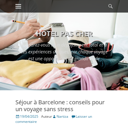
Premier menu
Reche
Passer
au
contenu
HOTEL PAS CHER
Préparez-vous à un dépaysement total et à
des expériences uniques, car chaque voyage
est une opportunité de grandir et de
s'émerveiller.
Séjour à Barcelone : conseils pour
un voyage sans stress
Posté
19/04/2025
Auteur
Nartiza
Laisser un
le
commentaire