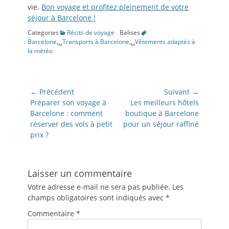
vie.
Bon voyage et profitez pleinement de votre
séjour à Barcelone !
Categories
Récits de voyage
Balises
Barcelone
,␣
Transports à Barcelone
,␣
Vêtements adaptés à
la météo
Navigation
← Précédent
Suivant →
de
Article
Article
Préparer son voyage à
Les meilleurs hôtels
précédent:
suivant:
Barcelone : comment
boutique à Barcelone
l’article
réserver des vols à petit
pour un séjour raffiné
prix ?
Laisser un commentaire
Votre adresse e-mail ne sera pas publiée.
Les
champs obligatoires sont indiqués avec
*
Commentaire
*