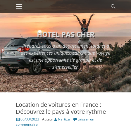
Premier menu
Reche
Passer
au
contenu
HOTEL PAS CHER
Préparez-vous à un dépaysement total et à
des expériences uniques, car chaque voyage
est une opportunité de grandir et de
s'émerveiller.
Location de voitures en France :
Découvrez le pays à votre rythme
Posté
06/03/2023
Auteur
Nartiza
Laisser un
le
commentaire