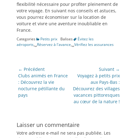
flexibilité nécessaire pour profiter pleinement de
votre voyage. En suivant nos conseils et astuces,
vous pourrez économiser sur la location de
voiture et vivre une aventure inoubliable en
France.
Categories
Petits prix
Balises
Évitez les
aéroports
,␣
Réservez à l'avance
,␣
Vérifiez les assurances
Navigation
← Précédent
Suivant →
de
Article
Article
Clubs animés en France
Voyagez à petits prix
précédent:
suivant:
: Découvrez la vie
aux Pays-Bas :
l’article
nocturne pétillante du
Découvrez des villages
pays
vacances pittoresques
au cœur de la nature !
Laisser un commentaire
Votre adresse e-mail ne sera pas publiée.
Les