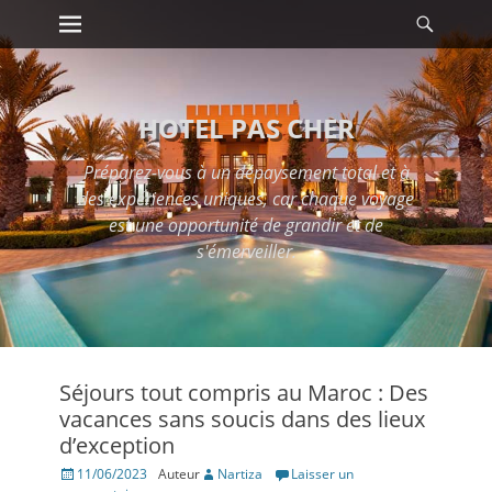
Premier menu
Reche
Passer
au
contenu
HOTEL PAS CHER
Préparez-vous à un dépaysement total et à
des expériences uniques, car chaque voyage
est une opportunité de grandir et de
s'émerveiller.
Séjours tout compris au Maroc : Des
vacances sans soucis dans des lieux
d’exception
Posté
11/06/2023
Auteur
Nartiza
Laisser un