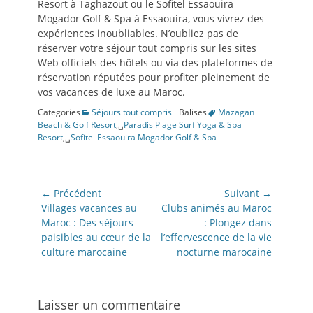
Resort à Taghazout ou le Sofitel Essaouira
Mogador Golf & Spa à Essaouira, vous vivrez des
expériences inoubliables. N’oubliez pas de
réserver votre séjour tout compris sur les sites
Web officiels des hôtels ou via des plateformes de
réservation réputées pour profiter pleinement de
vos vacances de luxe au Maroc.
Categories
Séjours tout compris
Balises
Mazagan
Beach & Golf Resort
,␣
Paradis Plage Surf Yoga & Spa
Resort
,␣
Sofitel Essaouira Mogador Golf & Spa
Navigation
← Précédent
Suivant →
de
Article
Article
Villages vacances au
Clubs animés au Maroc
précédent:
suivant:
Maroc : Des séjours
: Plongez dans
l’article
paisibles au cœur de la
l’effervescence de la vie
culture marocaine
nocturne marocaine
Laisser un commentaire