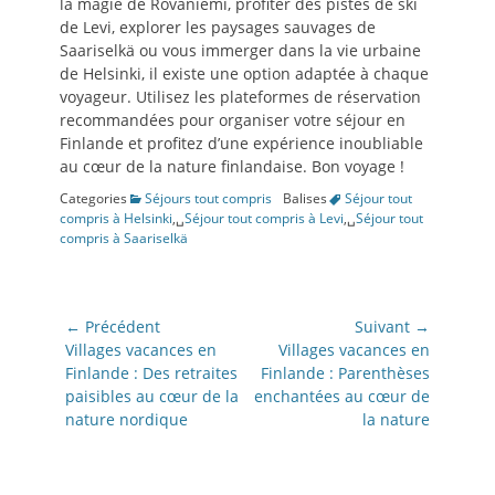
la magie de Rovaniemi, profiter des pistes de ski
de Levi, explorer les paysages sauvages de
Saariselkä ou vous immerger dans la vie urbaine
de Helsinki, il existe une option adaptée à chaque
voyageur. Utilisez les plateformes de réservation
recommandées pour organiser votre séjour en
Finlande et profitez d’une expérience inoubliable
au cœur de la nature finlandaise. Bon voyage !
Categories
Séjours tout compris
Balises
Séjour tout
compris à Helsinki
,␣
Séjour tout compris à Levi
,␣
Séjour tout
compris à Saariselkä
Navigation
← Précédent
Suivant →
de
Article
Article
Villages vacances en
Villages vacances en
précédent:
suivant:
Finlande : Des retraites
Finlande : Parenthèses
l’article
paisibles au cœur de la
enchantées au cœur de
nature nordique
la nature