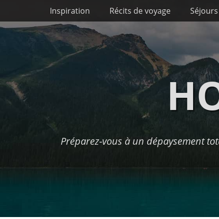
Premier menu
Passer
Inspiration
Récits de voyage
Séjours
au
contenu
HO
Préparez-vous à un dépaysement tota