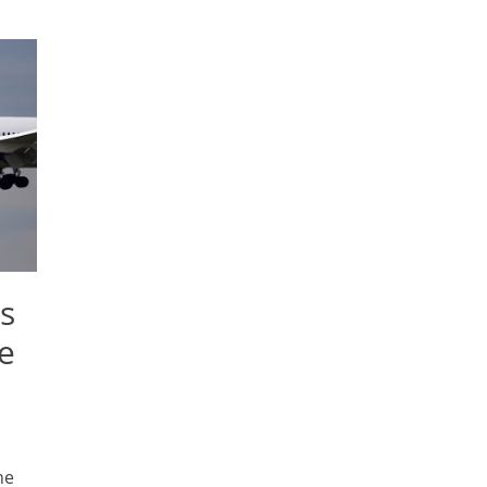
s
e
ne