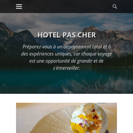
Premier menu
Reche
Passer
au
contenu
HOTEL PAS CHER
Préparez-vous à un dépaysement total et à
des expériences uniques, car chaque voyage
est une opportunité de grandir et de
s'émerveiller.