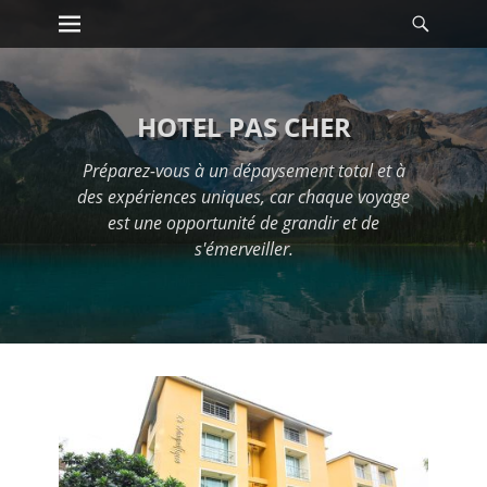
Premier menu
Reche
Passer
au
contenu
HOTEL PAS CHER
Préparez-vous à un dépaysement total et à
des expériences uniques, car chaque voyage
est une opportunité de grandir et de
s'émerveiller.