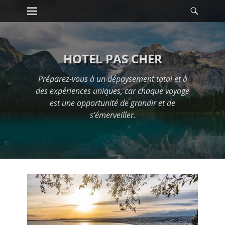
Premier menu
Reche
Passer
au
contenu
HOTEL PAS CHER
Préparez-vous à un dépaysement total et à
des expériences uniques, car chaque voyage
est une opportunité de grandir et de
s'émerveiller.