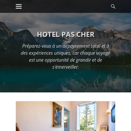
Premier menu
Reche
Passer
au
contenu
HOTEL PAS CHER
Préparez-vous à un dépaysement total et à
des expériences uniques, car chaque voyage
est une opportunité de grandir et de
s'émerveiller.