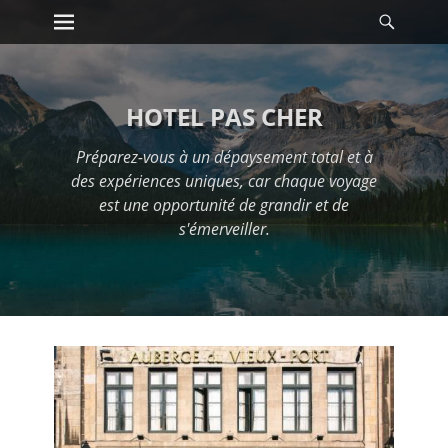
Premier menu
Reche
Passer
au
contenu
HOTEL PAS CHER
Préparez-vous à un dépaysement total et à
des expériences uniques, car chaque voyage
est une opportunité de grandir et de
s'émerveiller.