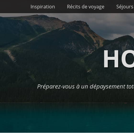
Premier menu
Passer
Inspiration
Récits de voyage
Séjours
au
contenu
HO
Préparez-vous à un dépaysement tota