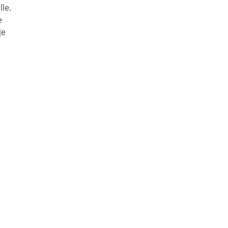
le.
e
je