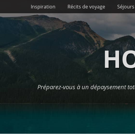
Premier menu
Passer
Inspiration
Récits de voyage
Séjours
au
contenu
HO
Préparez-vous à un dépaysement tota