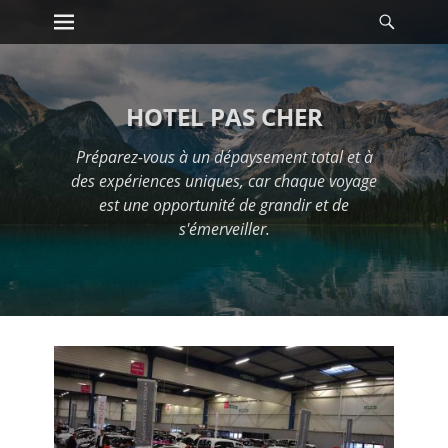
Premier menu
Reche
Passer
au
contenu
HOTEL PAS CHER
Préparez-vous à un dépaysement total et à
des expériences uniques, car chaque voyage
est une opportunité de grandir et de
s'émerveiller.