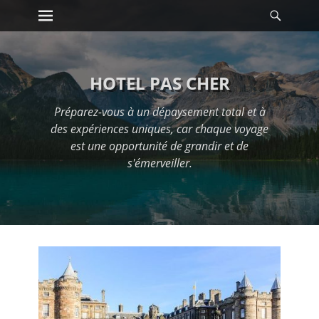
Premier menu
Reche
Passer
au
contenu
HOTEL PAS CHER
Préparez-vous à un dépaysement total et à
des expériences uniques, car chaque voyage
est une opportunité de grandir et de
s'émerveiller.