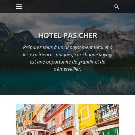
Premier menu
Reche
Passer
au
contenu
HOTEL PAS CHER
Préparez-vous à un dépaysement total et à
des expériences uniques, car chaque voyage
est une opportunité de grandir et de
s'émerveiller.