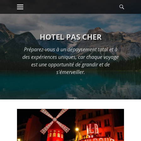
Premier menu
Reche
Passer
au
contenu
HOTEL PAS CHER
Préparez-vous à un dépaysement total et à
des expériences uniques, car chaque voyage
est une opportunité de grandir et de
s'émerveiller.