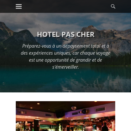
Premier menu
Reche
Passer
au
contenu
HOTEL PAS CHER
Préparez-vous à un dépaysement total et à
des expériences uniques, car chaque voyage
est une opportunité de grandir et de
s'émerveiller.