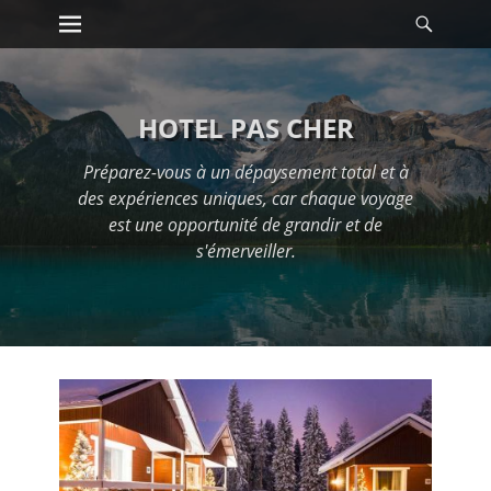
Premier menu
Reche
Passer
au
contenu
HOTEL PAS CHER
Préparez-vous à un dépaysement total et à
des expériences uniques, car chaque voyage
est une opportunité de grandir et de
s'émerveiller.