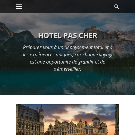
Premier menu
Reche
Passer
au
contenu
HOTEL PAS CHER
Préparez-vous à un dépaysement total et à
des expériences uniques, car chaque voyage
est une opportunité de grandir et de
s'émerveiller.