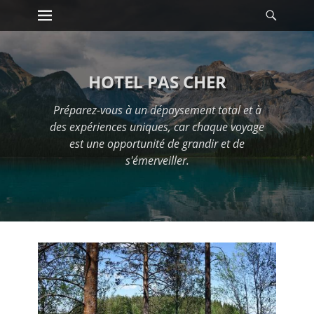
Premier menu
Reche
Passer
au
contenu
HOTEL PAS CHER
Préparez-vous à un dépaysement total et à
des expériences uniques, car chaque voyage
est une opportunité de grandir et de
s'émerveiller.