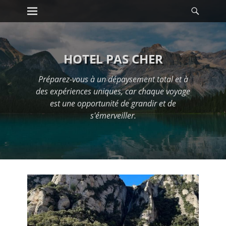
Premier menu
Reche
Passer
au
contenu
HOTEL PAS CHER
Préparez-vous à un dépaysement total et à
des expériences uniques, car chaque voyage
est une opportunité de grandir et de
s'émerveiller.