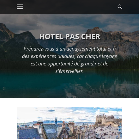
Premier menu
Reche
Passer
au
contenu
HOTEL PAS CHER
Préparez-vous à un dépaysement total et à
des expériences uniques, car chaque voyage
est une opportunité de grandir et de
s'émerveiller.