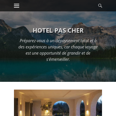
Premier menu
Reche
Passer
au
contenu
HOTEL PAS CHER
Préparez-vous à un dépaysement total et à
des expériences uniques, car chaque voyage
est une opportunité de grandir et de
s'émerveiller.