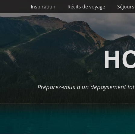
Premier menu
Passer
Inspiration
Récits de voyage
Séjours
au
contenu
HO
Préparez-vous à un dépaysement tota