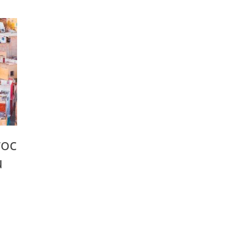
roc
u