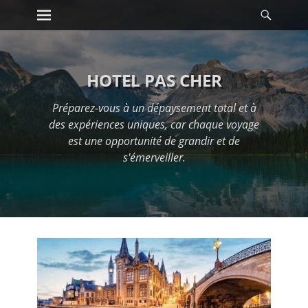
Premier menu
Reche
Passer
au
contenu
HOTEL PAS CHER
Préparez-vous à un dépaysement total et à
des expériences uniques, car chaque voyage
est une opportunité de grandir et de
s'émerveiller.