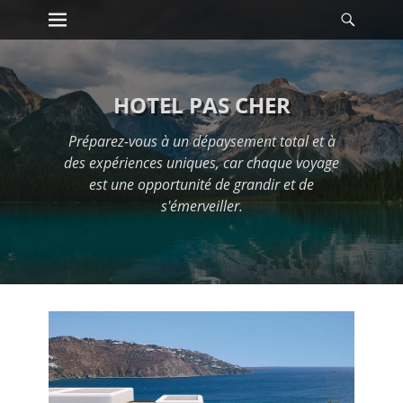
Premier menu
Reche
Passer
au
contenu
HOTEL PAS CHER
Préparez-vous à un dépaysement total et à
des expériences uniques, car chaque voyage
est une opportunité de grandir et de
s'émerveiller.