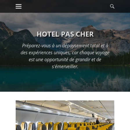
Premier menu
Reche
Passer
au
contenu
HOTEL PAS CHER
Préparez-vous à un dépaysement total et à
des expériences uniques, car chaque voyage
est une opportunité de grandir et de
s'émerveiller.