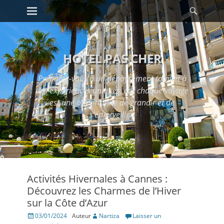
Premier menu
Reche
Passer
au
contenu
HOTEL PAS CHER
Préparez-vous à un dépaysement total et à
des expériences uniques, car chaque voyage
est une opportunité de grandir et de
s'émerveiller.
Activités Hivernales à Cannes :
Découvrez les Charmes de l’Hiver
sur la Côte d’Azur
Posté
03/01/2024
Auteur
Nartiza
Laisser un