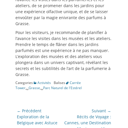
ateliers, de se promener dans les jardins pour
une expérience olfactive unique, et de se laisser
envoûter par la magie enivrante des parfums à
Grasse.
Pour les visiteurs, je recommande de planifier à
l’avance les visites dans les musées et les ateliers.
Prendre le temps de flâner dans les jardins
parfumés est une expérience à ne pas manquer.
L’exploration des musées et des ateliers vous
plongera dans un univers captivant, révélant les
secrets et les subtilités de l’art de la parfumerie à
Grasse.
Categories
Activités
Balises
Carrée
Tower
,␣
Grasse
,␣
Parc Naturel de l'Estérel
Navigation
← Précédent
Suivant →
de
Article
Article
Exploration de la
Récits de Voyage :
précédent:
suivant:
Belgique avec Astuce
Cannes, une Destination
l’article