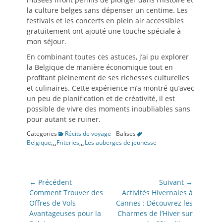
la culture belges sans dépenser un centime. Les
festivals et les concerts en plein air accessibles
gratuitement ont ajouté une touche spéciale à
mon séjour.
En combinant toutes ces astuces, j’ai pu explorer
la Belgique de manière économique tout en
profitant pleinement de ses richesses culturelles
et culinaires. Cette expérience m’a montré qu’avec
un peu de planification et de créativité, il est
possible de vivre des moments inoubliables sans
pour autant se ruiner.
Categories
Récits de voyage
Balises
Belgique
,␣
Friteries
,␣
Les auberges de jeunesse
Navigation
← Précédent
Suivant →
de
Article
Article
Comment Trouver des
Activités Hivernales à
précédent:
suivant:
Offres de Vols
Cannes : Découvrez les
l’article
Avantageuses pour la
Charmes de l’Hiver sur