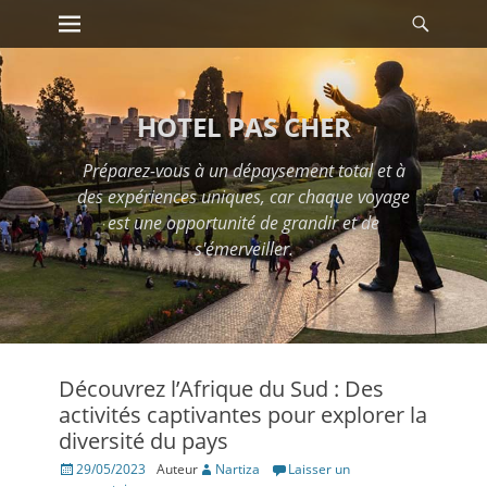
Premier menu
Reche
Passer
au
contenu
HOTEL PAS CHER
Préparez-vous à un dépaysement total et à
des expériences uniques, car chaque voyage
est une opportunité de grandir et de
s'émerveiller.
Découvrez l’Afrique du Sud : Des
activités captivantes pour explorer la
diversité du pays
Posté
29/05/2023
Auteur
Nartiza
Laisser un