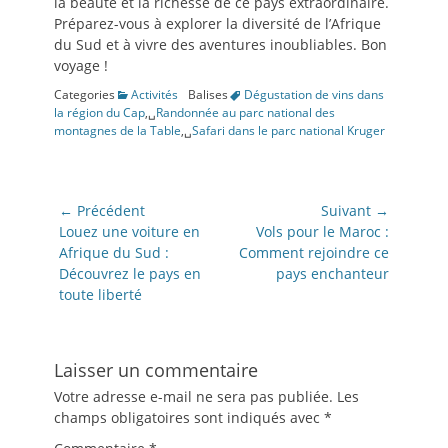
la beauté et la richesse de ce pays extraordinaire.
Préparez-vous à explorer la diversité de l’Afrique
du Sud et à vivre des aventures inoubliables. Bon
voyage !
Categories
Activités
Balises
Dégustation de vins dans
la région du Cap
,␣
Randonnée au parc national des
montagnes de la Table
,␣
Safari dans le parc national Kruger
Navigation
← Précédent
Suivant →
de
Article
Article
Louez une voiture en
Vols pour le Maroc :
précédent:
suivant:
Afrique du Sud :
Comment rejoindre ce
l’article
Découvrez le pays en
pays enchanteur
toute liberté
Laisser un commentaire
Votre adresse e-mail ne sera pas publiée.
Les
champs obligatoires sont indiqués avec
*