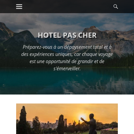
Premier menu
Reche
Passer
au
contenu
HOTEL PAS CHER
Préparez-vous à un dépaysement total et à
des expériences uniques, car chaque voyage
est une opportunité de grandir et de
s'émerveiller.