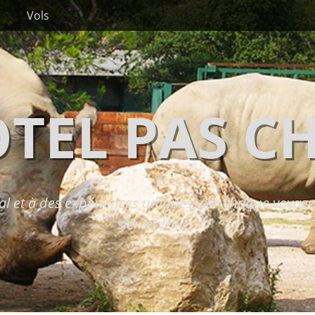
Vols
TEL PAS C
l et à des expériences uniques, car chaque voyage 
s'émerveiller.