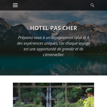
Premier menu
Reche
Passer
au
contenu
HOTEL PAS CHER
Préparez-vous à un dépaysement total et à
des expériences uniques, car chaque voyage
est une opportunité de grandir et de
s'émerveiller.