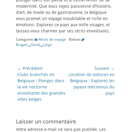
modernité. Que vous soyez passionné d’histoire,
d’art, de mode ou de gastronomie, la Belgique
vous promet un voyage inoubliable et riche en
émotions. Explorez ce pays aux mille visages, et
laissez-vous charmer par ses récits envoûtants.
Categories
Récits de voyage
Balises
Bruges
,␣
Gand
,␣
Liège
Navigation
← Précédent
Suivant →
de
Article
Article
Clubs branchés en
Location de voitures en
précédent:
suivant:
Belgique : Plongez dans
Belgique : Explorez les
l’article
la vie nocturne
joyaux méconnus du
envoûtante des grandes
pays
villes belges
Laisser un commentaire
Votre adresse e-mail ne sera pas publiée.
Les