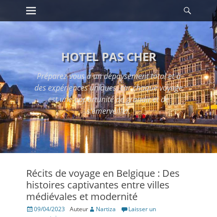
Premier menu
Reche
Passer
au
contenu
HOTEL PAS CHER
Préparez-vous à un dépaysement total et à
des expériences uniques, car chaque voyage
est une opportunité de grandir et de
s'émerveiller.
Récits de voyage en Belgique : Des
histoires captivantes entre villes
médiévales et modernité
Posté
09/04/2023
Auteur
Nartiza
Laisser un