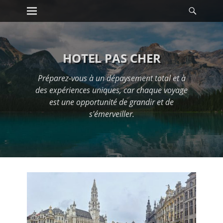
Premier menu
Reche
Passer
au
contenu
HOTEL PAS CHER
Préparez-vous à un dépaysement total et à
des expériences uniques, car chaque voyage
est une opportunité de grandir et de
s'émerveiller.