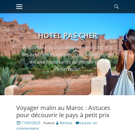
Premier menu
Reche
Passer
au
contenu
HOTEL PAS CHER
Préparez-vous à un dépaysement total et à
des expériences uniques, car chaque voyage
est une opportunité de grandir et de
s'émerveiller.
Voyager malin au Maroc : Astuces
pour découvrir le pays à petit prix
Posté
11/05/2023
Auteur
Nartiza
Laisser un
le
commentaire