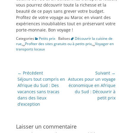
vous pourrez découvrir toute la richesse et la
beauté de ce pays sans grever votre budget.
Profitez de votre voyage au Maroc en vivant des
expériences inoubliables tout en préservant votre
porte-monnaie. Bon voyage !
Categories
Petits prix
Balises
Découvrir la cuisine de
rue
,␣
Profiter des sites gratuits ou à petits prix
,␣
Voyager en
transports locaux
Navigation
← Précédent
Suivant →
de
Article
Article
Séjours tout compris en
Astuces pour un voyage
précédent:
suivant:
Afrique du Sud : Des
économique en Afrique
l’article
vacances sans tracas
du Sud : Découvrir à
dans des lieux
petit prix
d’exception
Laisser un commentaire