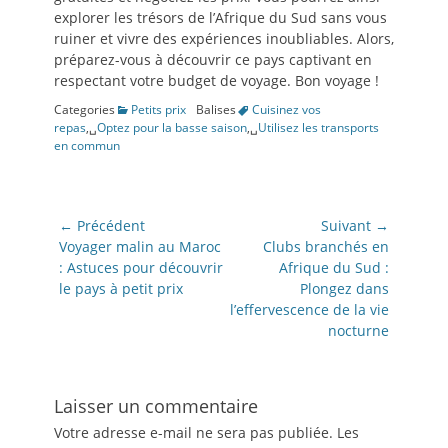
explorer les trésors de l’Afrique du Sud sans vous
ruiner et vivre des expériences inoubliables. Alors,
préparez-vous à découvrir ce pays captivant en
respectant votre budget de voyage. Bon voyage !
Categories
Petits prix
Balises
Cuisinez vos
repas
,␣
Optez pour la basse saison
,␣
Utilisez les transports
en commun
Navigation
← Précédent
Suivant →
de
Article
Article
Voyager malin au Maroc
Clubs branchés en
précédent:
suivant:
: Astuces pour découvrir
Afrique du Sud :
l’article
le pays à petit prix
Plongez dans
l’effervescence de la vie
nocturne
Laisser un commentaire
Votre adresse e-mail ne sera pas publiée.
Les