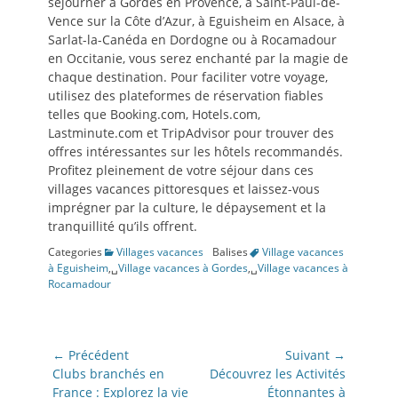
séjourner à Gordes en Provence, à Saint-Paul-de-
Vence sur la Côte d’Azur, à Eguisheim en Alsace, à
Sarlat-la-Canéda en Dordogne ou à Rocamadour
en Occitanie, vous serez enchanté par la magie de
chaque destination. Pour faciliter votre voyage,
utilisez des plateformes de réservation fiables
telles que Booking.com, Hotels.com,
Lastminute.com et TripAdvisor pour trouver des
offres intéressantes sur les hôtels recommandés.
Profitez pleinement de votre séjour dans ces
villages vacances pittoresques et laissez-vous
imprégner par la culture, le dépaysement et la
tranquillité qu’ils offrent.
Categories
Villages vacances
Balises
Village vacances
à Eguisheim
,␣
Village vacances à Gordes
,␣
Village vacances à
Rocamadour
Navigation
← Précédent
Suivant →
de
Article
Article
Clubs branchés en
Découvrez les Activités
précédent:
suivant:
France : Explorez la vie
Étonnantes à
l’article