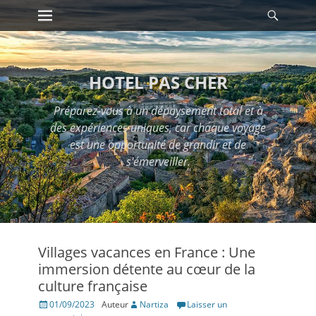
Premier menu
Reche
Passer
au
contenu
HOTEL PAS CHER
Préparez-vous à un dépaysement total et à
des expériences uniques, car chaque voyage
est une opportunité de grandir et de
s'émerveiller.
Villages vacances en France : Une
immersion détente au cœur de la
culture française
Posté
01/09/2023
Auteur
Nartiza
Laisser un