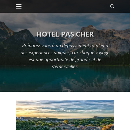
Premier menu
Reche
Passer
au
contenu
HOTEL PAS CHER
Préparez-vous à un dépaysement total et à
des expériences uniques, car chaque voyage
est une opportunité de grandir et de
s'émerveiller.