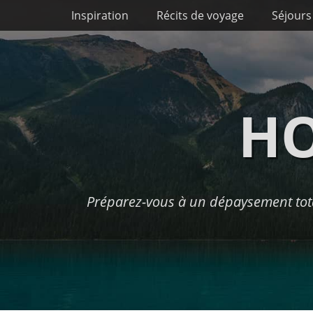
Premier menu
Passer
Inspiration
Récits de voyage
Séjours
au
contenu
HO
Préparez-vous à un dépaysement tota