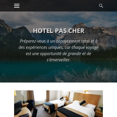
Premier menu
Reche
Passer
au
contenu
HOTEL PAS CHER
Préparez-vous à un dépaysement total et à
des expériences uniques, car chaque voyage
est une opportunité de grandir et de
s'émerveiller.