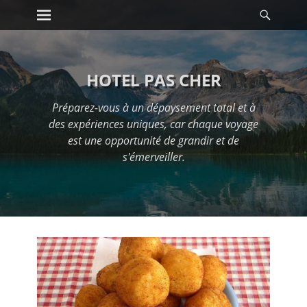
Premier menu
Reche
Passer
au
contenu
HOTEL PAS CHER
Préparez-vous à un dépaysement total et à
des expériences uniques, car chaque voyage
est une opportunité de grandir et de
s'émerveiller.