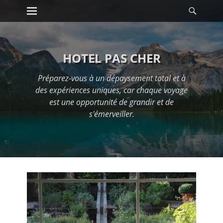
Premier menu
Reche
Passer
au
contenu
HOTEL PAS CHER
Préparez-vous à un dépaysement total et à
des expériences uniques, car chaque voyage
est une opportunité de grandir et de
s'émerveiller.