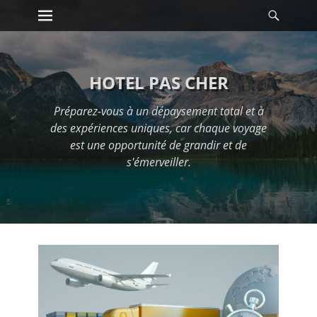
Premier menu
Reche
Passer
au
contenu
HOTEL PAS CHER
Préparez-vous à un dépaysement total et à
des expériences uniques, car chaque voyage
est une opportunité de grandir et de
s'émerveiller.