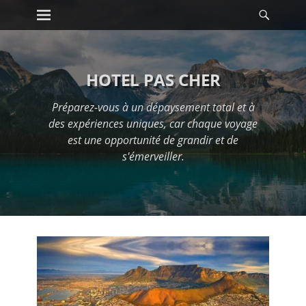
Premier menu
Reche
Passer
au
contenu
HOTEL PAS CHER
Préparez-vous à un dépaysement total et à
des expériences uniques, car chaque voyage
est une opportunité de grandir et de
s'émerveiller.